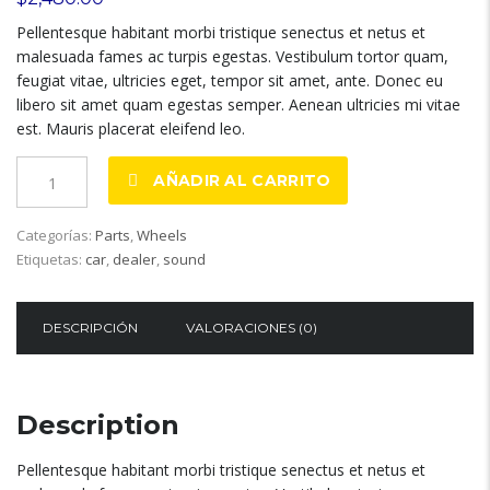
Pellentesque habitant morbi tristique senectus et netus et
malesuada fames ac turpis egestas. Vestibulum tortor quam,
feugiat vitae, ultricies eget, tempor sit amet, ante. Donec eu
libero sit amet quam egestas semper. Aenean ultricies mi vitae
est. Mauris placerat eleifend leo.
Ninja
AÑADIR AL CARRITO
Rims
R20
Categorías:
Parts
,
Wheels
quantity
Etiquetas:
car
,
dealer
,
sound
DESCRIPCIÓN
VALORACIONES (0)
Description
Pellentesque habitant morbi tristique senectus et netus et