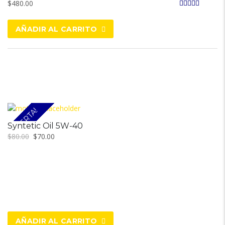
$
480.00
Valorado en
5.00
de 5
AÑADIR AL CARRITO
¡OFERTA!
Syntetic Oil 5W-40
Original
Current
$
80.00
$
70.00
price
price
was:
is:
$80.00.
$70.00.
AÑADIR AL CARRITO