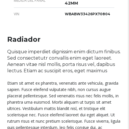
MEDIDA DEL PANAL
42MM
VIN
WBABW33426PX70804
Radiador
Quisque imperdiet dignissim enim dictum finibus.
Sed consectetutr convallis enim eget laoreet.
Aenean vitae nisl mollis, porta risus vel, dapibus
lectus. Etiam ac suscipit eros, eget maximus
Etiam sit amet ex pharetra, venenatis ante vehicula, gravida
sapien. Fusce eleifend vulputate nibh, non cursus augue
placerat pellentesque. Sed venenatis risus nec felis mollis, in
pharetra urna euismod. Morbi aliquam ut turpis sit amet
ultrices. Vestibulum mattis blandit nisl, et tristique elit
scelerisque nec. Fusce eleifend laoreet dui eget aliquet. Ut
rutrum risus et nunc pretium scelerisque. Fusce viverra, ligula
quis pellentesque interdum, leo felis congue dui, ac